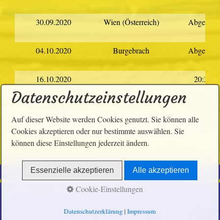
30.09.2020
Wien (Österreich)
Abgesagt
04.10.2020
Burgebrach
Abgesagt
16.10.2020
20:30
Datenschutzeinstellungen
16.10. bis 18.10.2020
Dresden
Abgesagt
Auf dieser Website werden Cookies genutzt. Sie können alle
21.11.2020
20:00
Cookies akzeptieren oder nur bestimmte auswählen. Sie
können diese Einstellungen jederzeit ändern.
Essenzielle akzeptieren
Alle akzeptieren
Cookie-Einstellungen
Impressum
Datenschutz
Disclaimer
© 2024 Bateria quem é
Datenschutzerklärung
|
Impressum